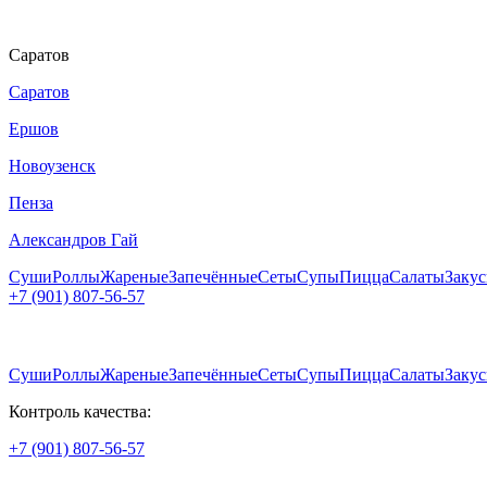
Саратов
Саратов
Ершов
Новоузенск
Пенза
Александров Гай
Суши
Роллы
Жареные
Запечённые
Сеты
Супы
Пицца
Салаты
Заку
+7 (901) 807-56-57
Адреса и график работы
Суши
Роллы
Жареные
Запечённые
Сеты
Супы
Пицца
Салаты
Заку
Контроль качества:
+7 (901) 807-56-57
Адреса и график работы